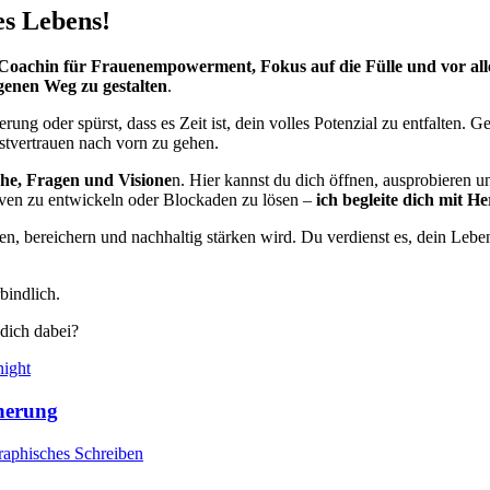
es Lebens!
Coachin für Frauenempowerment, Fokus auf die Fülle und vor a
genen Weg zu gestalten
.
rung oder spürst, dass es Zeit ist, dein volles Potenzial zu entfalten.
bstvertrauen nach vorn zu gehen.
he, Fragen und Visione
n. Hier kannst du dich öffnen, ausprobieren 
tiven zu entwickeln oder Blockaden zu lösen –
ich begleite dich mit H
en, bereichern und nachhaltig stärken wird. Du verdienst es, dein Lebe
bindlich.
 dich dabei?
nnerung
raphisches Schreiben