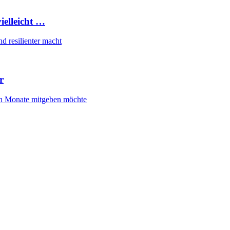
ielleicht …
d resilienter macht
r
gen Monate mitgeben möchte