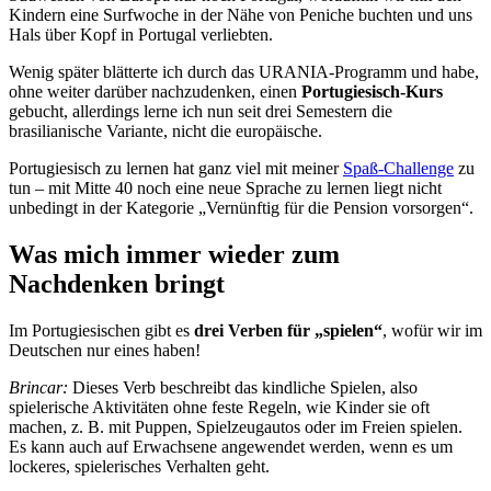
Kindern eine Surfwoche in der Nähe von Peniche buchten und uns
Hals über Kopf in Portugal verliebten.
Wenig später blätterte ich durch das URANIA-Programm und habe,
ohne weiter darüber nachzudenken, einen
Portugiesisch-Kurs
gebucht, allerdings lerne ich nun seit drei Semestern die
brasilianische Variante, nicht die europäische.
Portugiesisch zu lernen hat ganz viel mit meiner
Spaß-Challenge
zu
tun – mit Mitte 40 noch eine neue Sprache zu lernen liegt nicht
unbedingt in der Kategorie „Vernünftig für die Pension vorsorgen“.
Was mich immer wieder zum
Nachdenken bringt
Im Portugiesischen gibt es
drei Verben für „spielen“
, wofür wir im
Deutschen nur eines haben!
Brincar:
Dieses Verb beschreibt das kindliche Spielen, also
spielerische Aktivitäten ohne feste Regeln, wie Kinder sie oft
machen, z. B. mit Puppen, Spielzeugautos oder im Freien spielen.
Es kann auch auf Erwachsene angewendet werden, wenn es um
lockeres, spielerisches Verhalten geht.